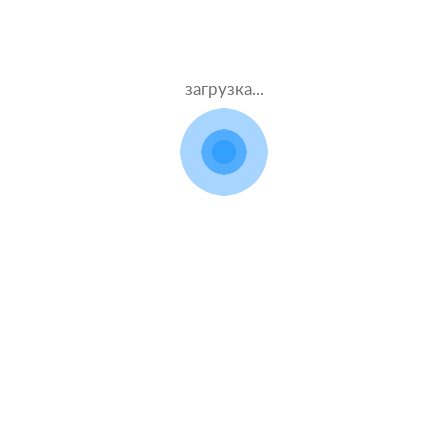
загрузка...
х
Ка