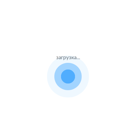
Муж.42 лет
Альфастрахование
Стаж – 22 лет
КАСКО + ОСАГО
135000 ₽
18.06.2021
загрузка...
BMW 5 Series
2016 г.в. 3.0 л.
Жен.25 лет
Тинькофф страхование
Стаж – 5 лет
КАСКО + ОСАГО