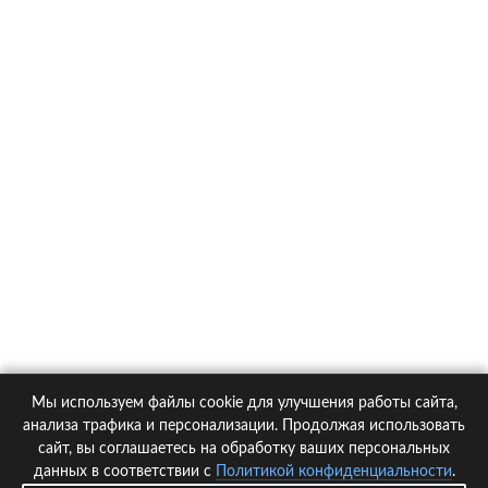
О компании
Контакты
Политика конфиденциальности
Статьи
Автомобили
Страховые компании
Мы используем файлы cookie для улучшения работы сайта,
© 2005-2026 KupiPolis.ru | Наш адрес: 127015 г.Москва, Большая
анализа трафика и персонализации. Продолжая использовать
Новодмитровская ул. 23с6, 4 эт.
сайт, вы соглашаетесь на обработку ваших персональных
данных в соответствии с
Политикой конфиденциальности
.
При использовании материалов гиперссылка на kupipolis.ru обязательна!