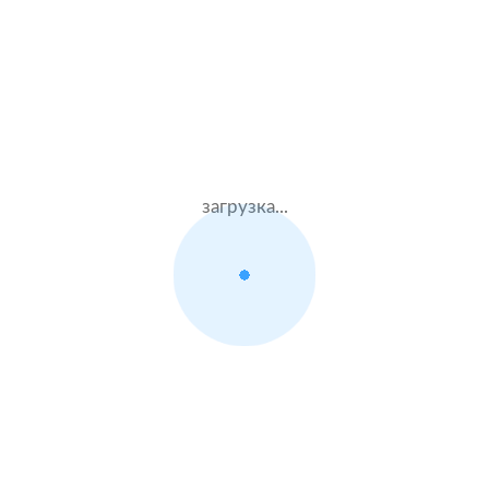
Муж.51 лет
Ресо
Стаж – 31 лет
КАСКО + ОСАГО
85000 ₽
21.07.2021
загрузка...
Citroen Jumper
2016 г.в. 2.2 л.
Жен.33 лет
ВСК
Стаж – 15 лет
КАСКО + ОСАГО