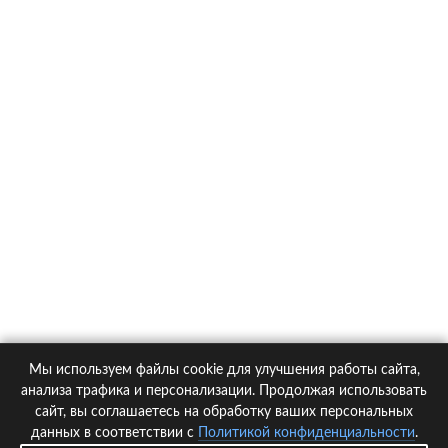
О компании
Контакты
Политика конфиденциальности
Статьи
Автомобили
Страховые компании
Мы используем файлы cookie для улучшения работы сайта,
© 2005-2026 KupiPolis.ru | Наш адрес: 127015 г.Москва, Большая
анализа трафика и персонализации. Продолжая использовать
Новодмитровская ул. 23с6, 4 эт.
сайт, вы соглашаетесь на обработку ваших персональных
данных в соответствии с
Политикой конфиденциальности
.
При использовании материалов гиперссылка на kupipolis.ru обязательна!