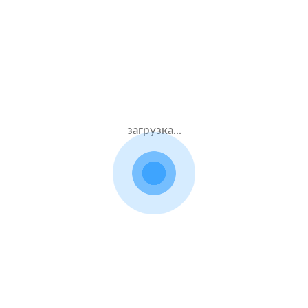
Жен.42 лет
ВСК
Стаж – 22 лет
КАСКО + ОСАГО
110000 ₽
03.08.2021
загрузка...
Honda Pilot
2018 г.в. 3.0 л.
Жен.35 лет
Альфастрахование
Стаж – 15 лет
КАСКО + ОСАГО