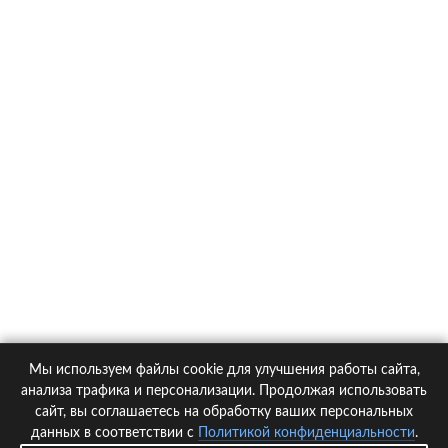
О компании
Контакты
Политика конфиденциальности
Статьи
Автомобили
Страховые компании
Мы используем файлы cookie для улучшения работы сайта,
© 2005-2026 KupiPolis.ru | Наш адрес: 127015 г.Москва, Большая
анализа трафика и персонализации. Продолжая использовать
Новодмитровская ул. 23с6, 4 эт.
сайт, вы соглашаетесь на обработку ваших персональных
данных в соответствии с
Политикой конфиденциальности
.
При использовании материалов гиперссылка на kupipolis.ru обязательна!