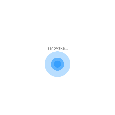
Стаж – 30 лет
КАСКО + ОСАГО
47000 ₽
05.08.2021
загрузка...
Skoda Fabia
2017 г.в. 1.4 л.
Жен.20 лет
Ресо
Стаж – 2 лет
КАСКО + ОСАГО