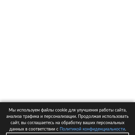
О компании
Контакты
Политика конфиденциальности
Статьи
Автомобили
Страховые компании
Мы используем файлы cookie для улучшения работы сайта,
© 2005-2026 KupiPolis.ru | Наш адрес: 127015 г.Москва, Большая
анализа трафика и персонализации. Продолжая использовать
Новодмитровская ул. 23с6, 4 эт.
сайт, вы соглашаетесь на обработку ваших персональных
данных в соответствии с
Политикой конфиденциальности
.
При использовании материалов гиперссылка на kupipolis.ru обязательна!