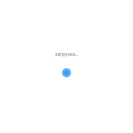
 расчетов стоимости поли
для BMW X6
Данные
Компания
загрузка...
водителя
и полис
Муж.55 лет
Ингосстрах
Стаж – 35 лет
ОСАГО
Жен.32 лет
Энергогарант
Стаж – 12 лет
ОСАГО