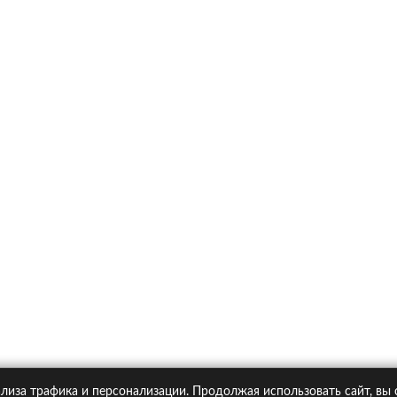
х
Ка
итика конфиденциальности
Статьи
А
Москва, Большая Новодмитровская ул. 23с6, 4 эт.
лиза трафика и персонализации. Продолжая использовать сайт, вы
pipolis.ru обязательна!