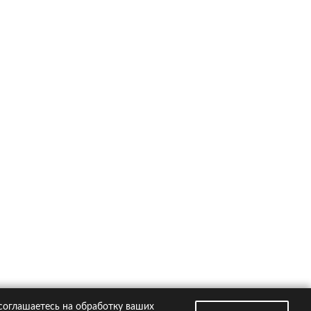
ско на популярные автомобили
Kia Rio
Hyundai Creta
VW Polo
Hyundai Solaris
Toyota RAV4
втомобили
Страховые компании
 соглашаетесь на обработку ваших