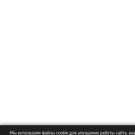
Каско в популярных компания
Ингосстрах
Альфастрахование
Ресо
Ренессанс
Тинькофф страхование
О компании
Контакты
Пол
© 2005-2026 KupiPolis.ru | Наш адрес: 127015 г.
Мы используем файлы cookie для улучшения работы сайта, ана
При использовании материалов гиперссылка на ku