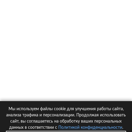
О компании
Контакты
Политика конфиденциальности
Статьи
Автомобили
Страховые компании
Мы используем файлы cookie для улучшения работы сайта,
© 2005-2026 KupiPolis.ru | Наш адрес: 127015 г.Москва, Большая
анализа трафика и персонализации. Продолжая использовать
Новодмитровская ул. 23с6, 4 эт.
сайт, вы соглашаетесь на обработку ваших персональных
данных в соответствии с
Политикой конфиденциальности
.
При использовании материалов гиперссылка на kupipolis.ru обязательна!