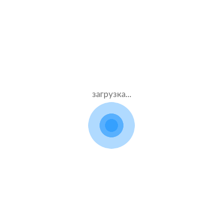
Муж.52 лет
Ингосстрах
Стаж – 34 лет
ОСАГО
5500 ₽
06.07.2021
загрузка...
Changan CS75
2021 г.в. 1.8 л.
Жен.28 лет
Альфастрахование
Стаж – 8 лет
ОСАГО