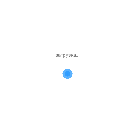
 расчетов стоимости поли
для Ford F 150
Данные
Компания
загрузка...
водителя
и полис
Муж.57 лет
Ингосстрах
Стаж – 38 лет
ОСАГО
Жен.40 лет
МАКС
Стаж – 20 лет
ОСАГО