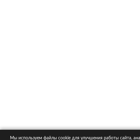
Каско в популярных компания
Ингосстрах
Альфастрахование
Ресо
Ренессанс
Тинькофф страхование
О компании
Контакты
Пол
© 2005-2026 KupiPolis.ru | Наш адрес: 127015 г.
Мы используем файлы cookie для улучшения работы сайта, ана
При использовании материалов гиперссылка на ku