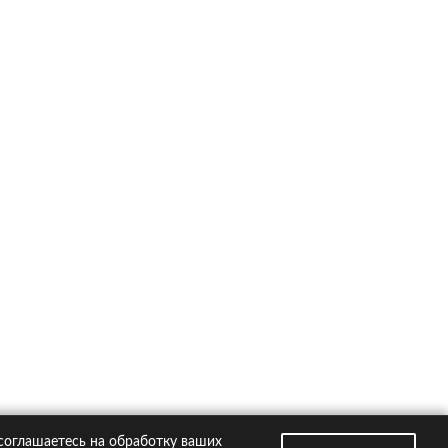
ско на популярные автомобили
Kia Rio
Hyundai Creta
VW Polo
Hyundai Solaris
Toyota RAV4
втомобили
Страховые компании
 соглашаетесь на обработку ваших