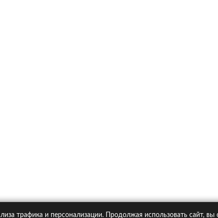
х
Ка
итика конфиденциальности
Статьи
А
Москва, Большая Новодмитровская ул. 23с6, 4 эт.
лиза трафика и персонализации. Продолжая использовать сайт, вы
pipolis.ru обязательна!