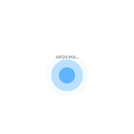
Муж.56 лет
Ресо
Стаж – 36 лет
ОСАГО
6500 ₽
10.08.2021
загрузка...
Honda Legend
2015 г.в. 3.5 л.
Жен.32 лет
ВСК
Стаж – 12 лет
ОСАГО