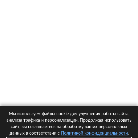
О компании
Контакты
Политика конфиденциальности
Статьи
Автомобили
Страховые компании
Мы используем файлы cookie для улучшения работы сайта,
© 2005-2026 KupiPolis.ru | Наш адрес: 127015 г.Москва, Большая
анализа трафика и персонализации. Продолжая использовать
Новодмитровская ул. 23с6, 4 эт.
сайт, вы соглашаетесь на обработку ваших персональных
данных в соответствии с
Политикой конфиденциальности
.
При использовании материалов гиперссылка на kupipolis.ru обязательна!