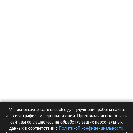
О компании
Контакты
Политика конфиденциальности
Статьи
Автомобили
Страховые компании
Мы используем файлы cookie для улучшения работы сайта,
© 2005-2026 KupiPolis.ru | Наш адрес: 127015 г.Москва, Большая
анализа трафика и персонализации. Продолжая использовать
Новодмитровская ул. 23с6, 4 эт.
сайт, вы соглашаетесь на обработку ваших персональных
данных в соответствии с
Политикой конфиденциальности
.
При использовании материалов гиперссылка на kupipolis.ru обязательна!