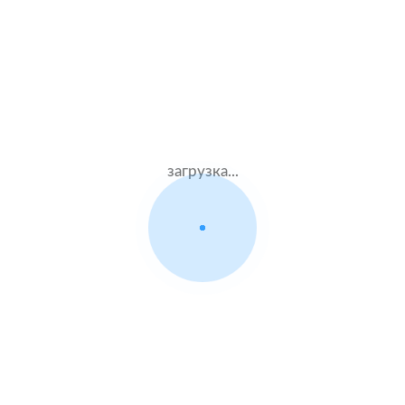
Жен.27 лет
Альфастрахование
Стаж – 7 лет
ОСАГО
10000 ₽
20.08.2021
загрузка...
Infiniti Q50
2014 г.в. 3.5 л.
Муж.33 лет
ВСК
Стаж – 13 лет
ОСАГО