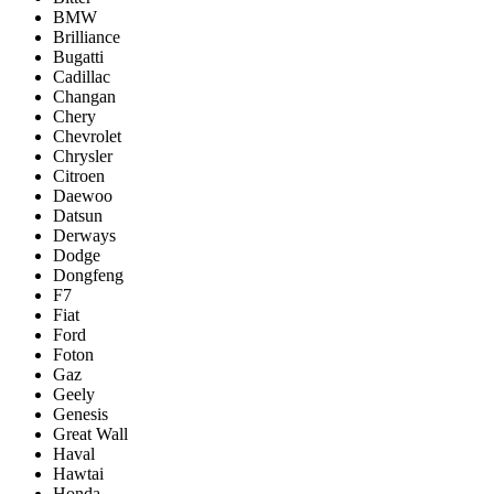
BMW
Brilliance
Bugatti
Cadillac
Changan
Chery
Chevrolet
Chrysler
Citroen
Daewoo
Datsun
Derways
Dodge
Dongfeng
F7
Fiat
Ford
Foton
Gaz
Geely
Genesis
Great Wall
Haval
Hawtai
Honda