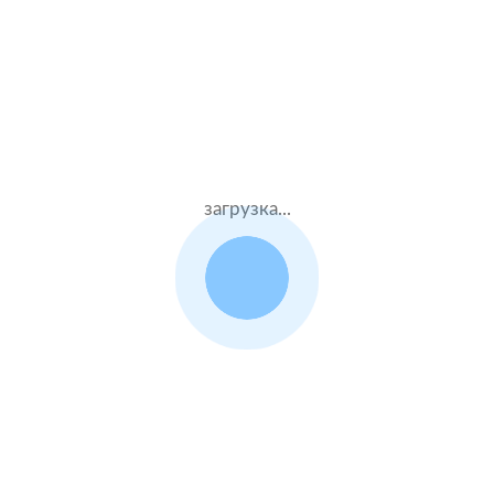
Жен.31 лет
Альфастрахование
Стаж – 11 лет
ОСАГО
9500 ₽
23.09.2021
загрузка...
Volvo XC90
2017 г.в. 2.0 л.
Жен.23 лет
Тинькофф страхование
Стаж – 5 лет
ОСАГО