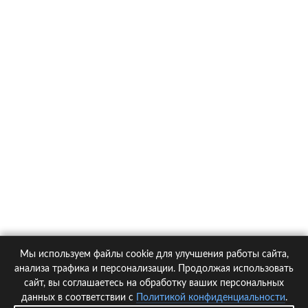
О компании
Контакты
Политика конфиденциальности
Статьи
Автомобили
Страховые компании
Мы используем файлы cookie для улучшения работы сайта,
© 2005-2026 KupiPolis.ru | Наш адрес: 127015 г.Москва, Большая
анализа трафика и персонализации. Продолжая использовать
Новодмитровская ул. 23с6, 4 эт.
сайт, вы соглашаетесь на обработку ваших персональных
данных в соответствии с
Политикой конфиденциальности
.
При использовании материалов гиперссылка на kupipolis.ru обязательна!