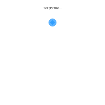
загрузка...
Каско в популярных компаниях
Ингосстрах
Альфастрахование
Ресо
Ренессанс
Тинькофф страхование
Каско на популярные автомобили
Kia Rio