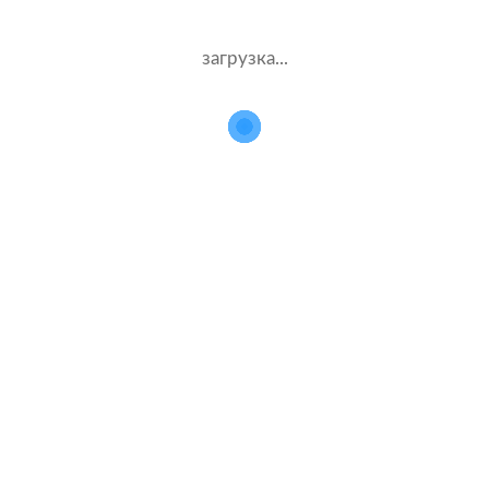
загрузка...
Каско в популярных компаниях
Ингосстрах
Альфастрахование
Ресо
Ренессанс
Тинькофф страхование
Каско на популярные автомобили