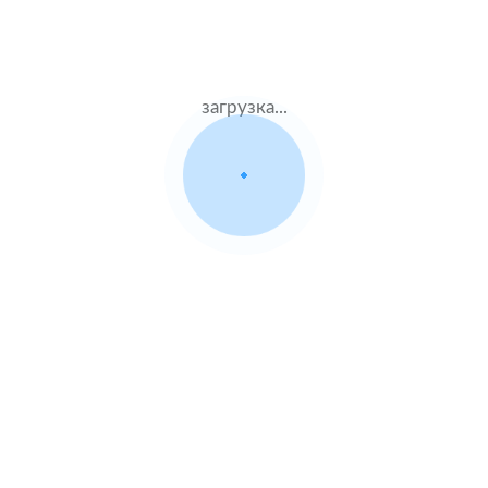
Идём вброд, все подводные камни беру на себя
загрузка...
Бродов Артем
Найду самый дешевый полис
Среди 30+ страховых компаний
Оформлю максимально быстро
и привезу на подписание в офис/домой
Помогу решить проблемы
при наступлении страхового случая