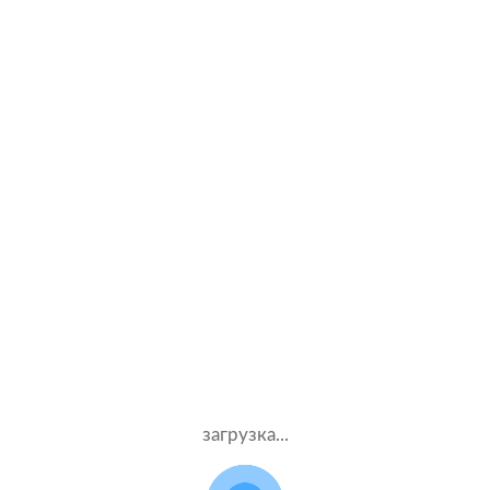
K
Kia
L
Lada
Lamborghini
Land Rover
Lexus
Lifan
Lincoln
загрузка...
M