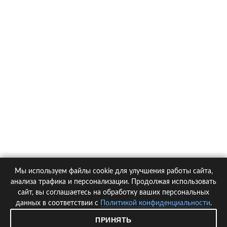
О компании
Контакты
Политика конфиденциальности
Статьи
Автомобили
Страховые компании
Мы используем файлы cookie для улучшения работы сайта,
© 2005-2026 KupiPolis.ru | Наш адрес: 127015 г.Москва, Большая
анализа трафика и персонализации. Продолжая использовать
Новодмитровская ул. 23с6, 4 эт.
сайт, вы соглашаетесь на обработку ваших персональных
данных в соответствии с
Политикой конфиденциальности
.
При использовании материалов гиперссылка на kupipolis.ru обязательна!
ПРИНЯТЬ