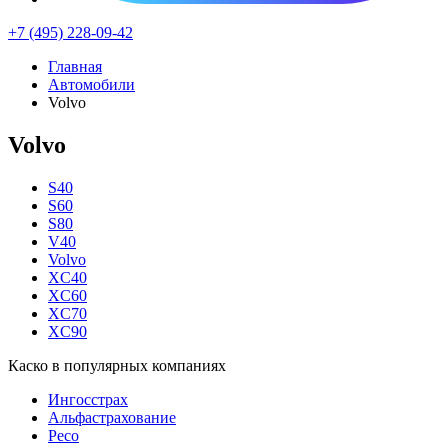
+7 (495) 228-09-42
Главная
Автомобили
Volvo
Volvo
S40
S60
S80
V40
Volvo
XC40
XC60
XC70
XC90
Каско в популярных компаниях
Ингосстрах
Альфастрахование
Ресо