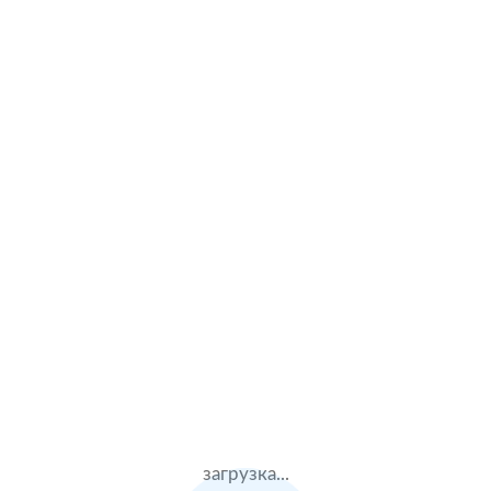
Land Rover
Lexus
Mazda
Mercedes Benz
Mitsubishi
Peugeot
Porsche
Renault
Skoda
загрузка...
Subaru
Suzuki
Toyota