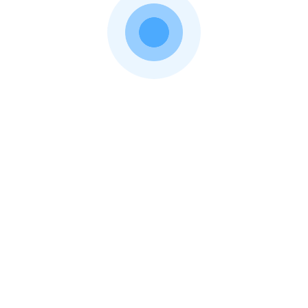
А сколько стоит КАСКО на мой авто?
Volkswagen
Volvo
ГАЗ
УАЗ
Показать расчеты
Каско в популярных компаниях