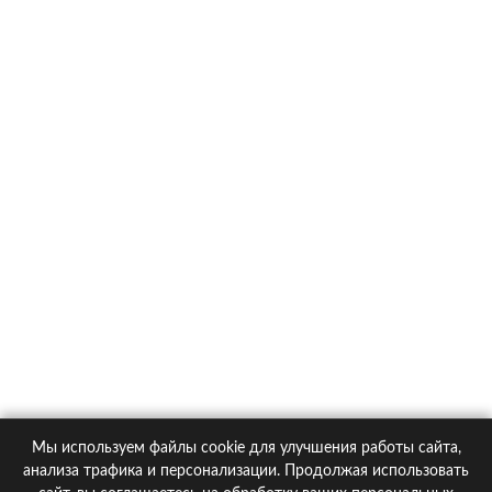
Toyota RAV4
О компании
Контакты
Политика конфиденциальности
Статьи
Автомобили
Страховые компании
Мы используем файлы cookie для улучшения работы сайта,
© 2005-2026 KupiPolis.ru | Наш адрес: 127015 г.Москва, Большая
анализа трафика и персонализации. Продолжая использовать
Новодмитровская ул. 23с6, 4 эт.