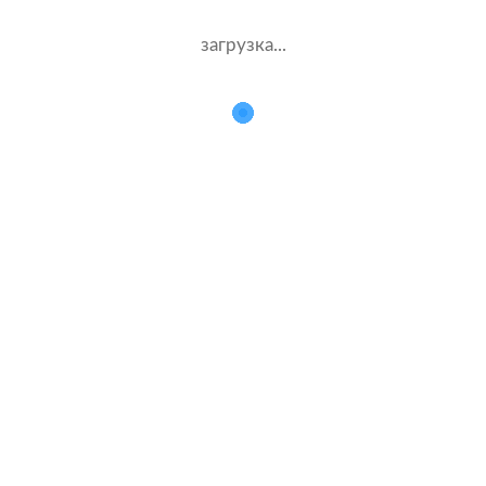
загрузка...
х
Ка