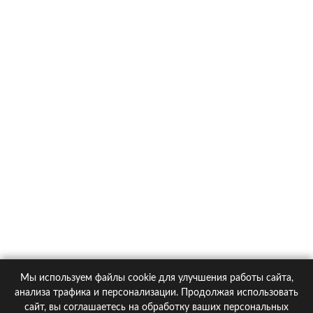
Toyota RAV4
О компании
Контакты
Политика конфиденциальности
Статьи
Автомобили
Страховые компании
Мы используем файлы cookie для улучшения работы сайта,
© 2005-2026 KupiPolis.ru | Наш адрес: 127015 г.Москва, Большая
анализа трафика и персонализации. Продолжая использовать
Новодмитровская ул. 23с6, 4 эт.
сайт, вы соглашаетесь на обработку ваших персональных