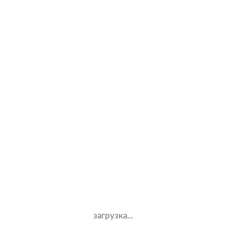
G
Infiniti
M
Q50
Q70
QX50
QX60
QX70
QX80
Каско в популярных компаниях
загрузка...