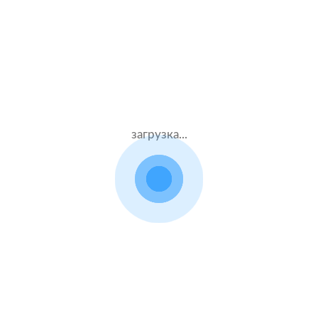
Муж.60 лет
Альфастрахование
Стаж – 42 лет
КАСКО
62000 ₽
11.08.2021
загрузка...
Infiniti G
2013 г.в. 2.5 л.
Жен.37 лет
Тинькофф страхование
Стаж – 17 лет
КАСКО