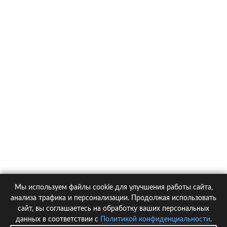
О компании
Контакты
Политика конфиденциальности
Статьи
Автомобили
Страховые компании
Мы используем файлы cookie для улучшения работы сайта,
© 2005-2026 KupiPolis.ru | Наш адрес: 127015 г.Москва, Большая
анализа трафика и персонализации. Продолжая использовать
Новодмитровская ул. 23с6, 4 эт.
сайт, вы соглашаетесь на обработку ваших персональных
данных в соответствии с
Политикой конфиденциальности
.
При использовании материалов гиперссылка на kupipolis.ru обязательна!