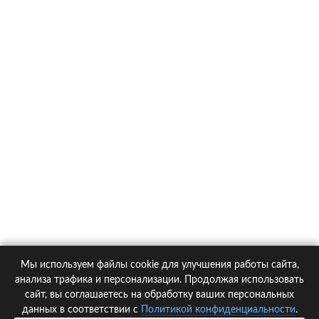
О компании
Контакты
Политика конфиденциальности
Статьи
Автомобили
Страховые компании
Мы используем файлы cookie для улучшения работы сайта,
© 2005-2026 KupiPolis.ru | Наш адрес: 127015 г.Москва, Большая
анализа трафика и персонализации. Продолжая использовать
Новодмитровская ул. 23с6, 4 эт.
сайт, вы соглашаетесь на обработку ваших персональных
данных в соответствии с
Политикой конфиденциальности
.
При использовании материалов гиперссылка на kupipolis.ru обязательна!