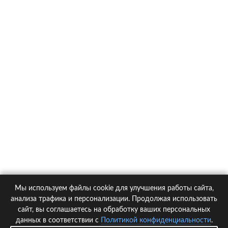
О компании
Контакты
Политика конфиденциальности
Статьи
Автомобили
Страховые компании
Мы используем файлы cookie для улучшения работы сайта,
© 2005-2026 KupiPolis.ru | Наш адрес: 127015 г.Москва, Большая
анализа трафика и персонализации. Продолжая использовать
Новодмитровская ул. 23с6, 4 эт.
сайт, вы соглашаетесь на обработку ваших персональных
данных в соответствии с
Политикой конфиденциальности
.
При использовании материалов гиперссылка на kupipolis.ru обязательна!