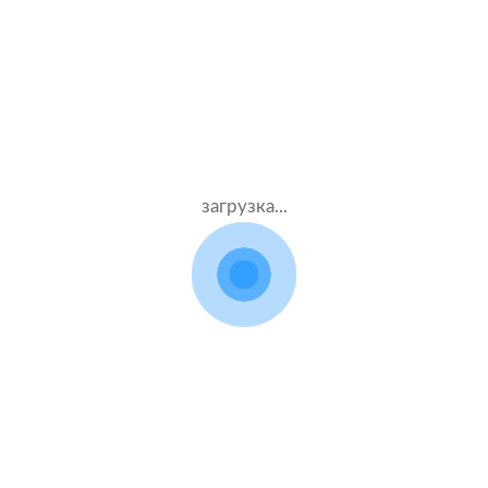
Муж.47 лет
Росгосстрах
Стаж – 27 лет
КАСКО + ОСАГО
90000 ₽
26.06.2021
загрузка...
BMW 1 Series
2017 г.в. 1.5 л.
Жен.35 лет
Тинькофф страхование
Стаж – 15 лет
КАСКО + ОСАГО