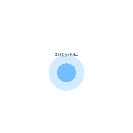
етов стоимости полиса 
для BMW M3
Данные
Компания
загрузка...
водителя
и полис
Муж.35 лет
Гайде
Стаж – 17 лет
КАСКО + ОСАГО
Муж.58 лет
Энергогарант
Стаж – 38 лет
КАСКО + ОСАГО