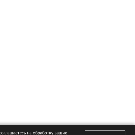
ско на популярные автомобили
Kia Rio
Hyundai Creta
VW Polo
Hyundai Solaris
Toyota RAV4
втомобили
Страховые компании
 соглашаетесь на обработку ваших