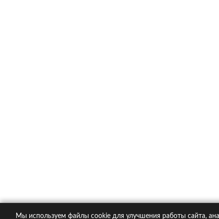
Каско в популярных компания
Ингосстрах
Альфастрахование
Ресо
Ренессанс
Тинькофф страхование
О компании
Контакты
Пол
© 2005-2026 KupiPolis.ru | Наш адрес: 127015 г.
Мы используем файлы cookie для улучшения работы сайта, ана
При использовании материалов гиперссылка на ku