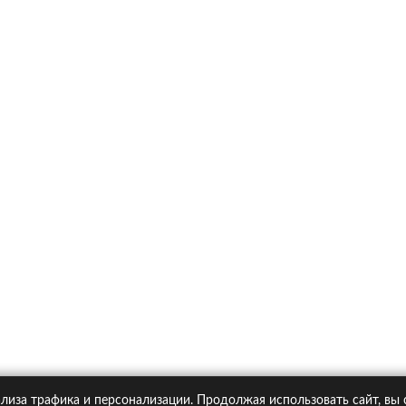
х
Ка
итика конфиденциальности
Статьи
А
Москва, Большая Новодмитровская ул. 23с6, 4 эт.
лиза трафика и персонализации. Продолжая использовать сайт, вы
pipolis.ru обязательна!