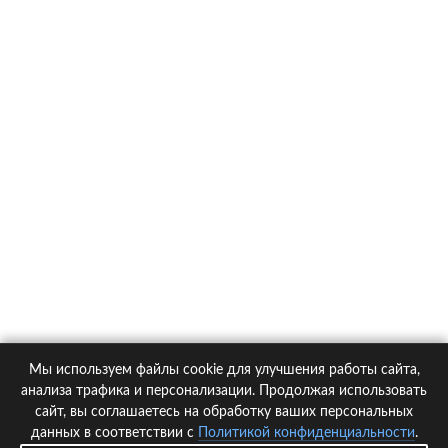
О компании
Контакты
Политика конфиденциальности
Статьи
Автомобили
Страховые компании
Мы используем файлы cookie для улучшения работы сайта,
© 2005-2026 KupiPolis.ru | Наш адрес: 127015 г.Москва, Большая
анализа трафика и персонализации. Продолжая использовать
Новодмитровская ул. 23с6, 4 эт.
сайт, вы соглашаетесь на обработку ваших персональных
данных в соответствии с
Политикой конфиденциальности
.
При использовании материалов гиперссылка на kupipolis.ru обязательна!