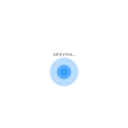
Муж.34 лет
Альфастрахование
Стаж – 15 лет
КАСКО + ОСАГО
64000 ₽
18.07.2021
загрузка...
Citroen C4
2016 г.в. 1.6 л.
Жен.47 лет
Тинькофф страхование
Стаж – 28 лет
КАСКО + ОСАГО