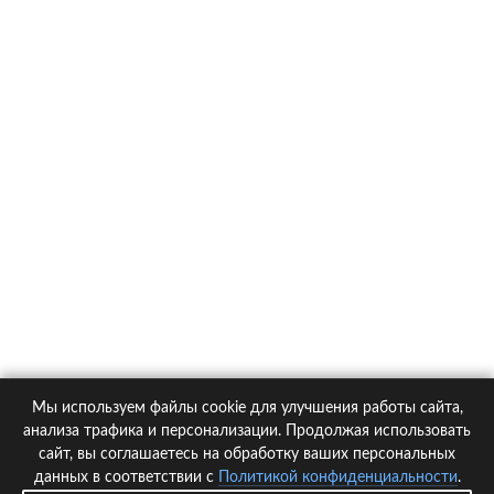
О компании
Контакты
Политика конфиденциальности
Статьи
Автомобили
Страховые компании
Мы используем файлы cookie для улучшения работы сайта,
© 2005-2026 KupiPolis.ru | Наш адрес: 127015 г.Москва, Большая
анализа трафика и персонализации. Продолжая использовать
Новодмитровская ул. 23с6, 4 эт.
сайт, вы соглашаетесь на обработку ваших персональных
данных в соответствии с
Политикой конфиденциальности
.
При использовании материалов гиперссылка на kupipolis.ru обязательна!