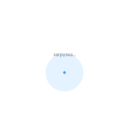
Жен.26 лет
Альфастрахование
Стаж – 5 лет
КАСКО + ОСАГО
53000 ₽
23.08.2021
загрузка...
Great Wall Hover H3
2015 г.в. 2.0 л.
Муж.42 лет
Тинькофф страхование
Стаж – 22 лет
КАСКО + ОСАГО