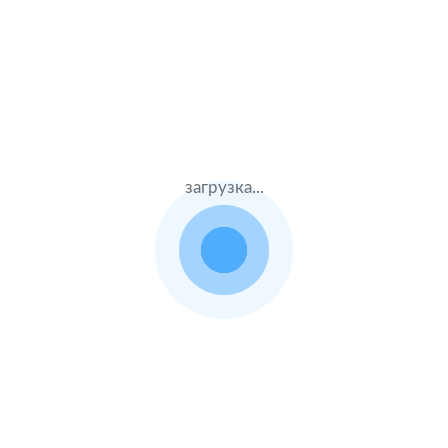
Стаж – 37 лет
КАСКО + ОСАГО
65000 ₽
11.08.2021
загрузка...
Jeep Cherokee
2017 г.в. 2.4 л.
Жен.23 лет
Тинькофф страхование
Стаж – 5 лет
КАСКО + ОСАГО