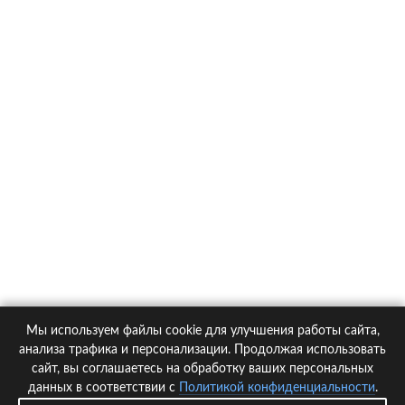
О компании
Контакты
Политика конфиденциальности
Статьи
Автомобили
Страховые компании
Мы используем файлы cookie для улучшения работы сайта,
© 2005-2026 KupiPolis.ru | Наш адрес: 127015 г.Москва, Большая
анализа трафика и персонализации. Продолжая использовать
Новодмитровская ул. 23с6, 4 эт.
сайт, вы соглашаетесь на обработку ваших персональных
данных в соответствии с
Политикой конфиденциальности
.
При использовании материалов гиперссылка на kupipolis.ru обязательна!