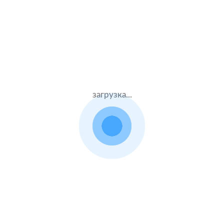
Жен.27 лет
ВСК
Стаж – 7 лет
КАСКО + ОСАГО
500000 ₽
15.08.2021
загрузка...
Land Rover Defender
2020 г.в. 2.0 л.
Муж.59 лет
Альфастрахование
Стаж – 41 лет
КАСКО + ОСАГО