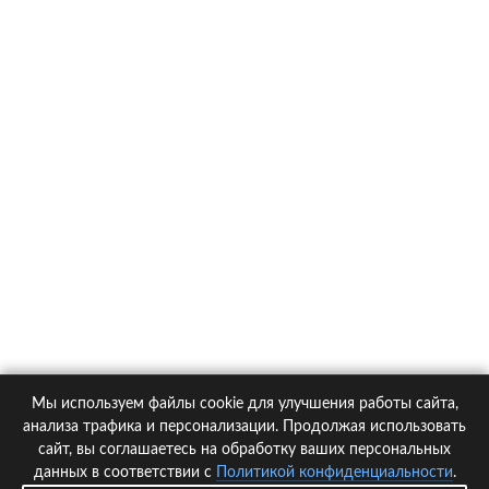
О компании
Контакты
Политика конфиденциальности
Статьи
Автомобили
Страховые компании
Мы используем файлы cookie для улучшения работы сайта,
© 2005-2026 KupiPolis.ru | Наш адрес: 127015 г.Москва, Большая
анализа трафика и персонализации. Продолжая использовать
Новодмитровская ул. 23с6, 4 эт.
сайт, вы соглашаетесь на обработку ваших персональных
данных в соответствии с
Политикой конфиденциальности
.
При использовании материалов гиперссылка на kupipolis.ru обязательна!