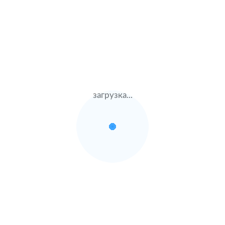
Жен.22 лет
ВСК
Стаж – 2 лет
КАСКО + ОСАГО
130000 ₽
15.08.2021
загрузка...
Land Rover Discovery
Sport
2020 г.в. 2.0 л.
Муж.54 лет
Альфастрахование
Стаж – 36 лет
КАСКО + ОСАГО