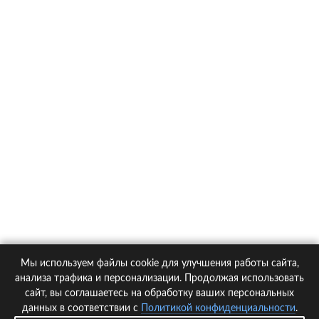
О компании
Контакты
Политика конфиденциальности
Статьи
Автомобили
Страховые компании
Мы используем файлы cookie для улучшения работы сайта,
© 2005-2026 KupiPolis.ru | Наш адрес: 127015 г.Москва, Большая
анализа трафика и персонализации. Продолжая использовать
Новодмитровская ул. 23с6, 4 эт.
сайт, вы соглашаетесь на обработку ваших персональных
данных в соответствии с
Политикой конфиденциальности
.
При использовании материалов гиперссылка на kupipolis.ru обязательна!