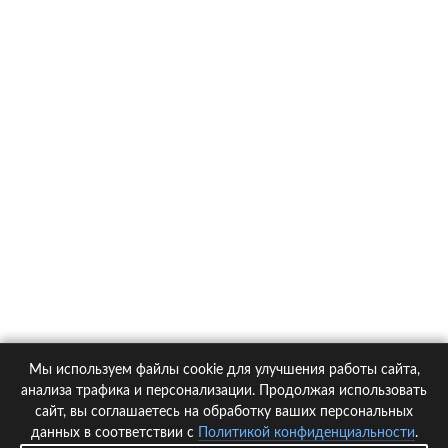
О компании
Контакты
Политика конфиденциальности
Статьи
Автомобили
Страховые компании
Мы используем файлы cookie для улучшения работы сайта,
© 2005-2026 KupiPolis.ru | Наш адрес: 127015 г.Москва, Большая
анализа трафика и персонализации. Продолжая использовать
Новодмитровская ул. 23с6, 4 эт.
сайт, вы соглашаетесь на обработку ваших персональных
данных в соответствии с
Политикой конфиденциальности
.
При использовании материалов гиперссылка на kupipolis.ru обязательна!