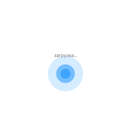
Жен.43 лет
Ресо
Стаж – 25 лет
КАСКО + ОСАГО
70000 ₽
10.08.2021
загрузка...
Nissan Navara
2014 г.в. 2.5 л.
Муж.58 лет
ВСК
Стаж – 38 лет
КАСКО + ОСАГО