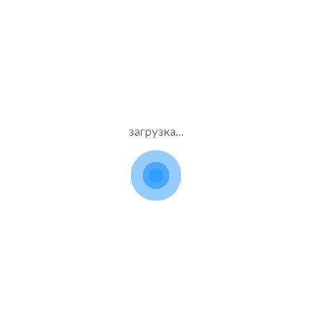
Жен.28 лет
Ресо
Стаж – 8 лет
КАСКО + ОСАГО
46000 ₽
14.08.2021
загрузка...
Seat Leon
2014 г.в. 1.8 л.
Муж.56 лет
ВСК
Стаж – 38 лет
КАСКО + ОСАГО