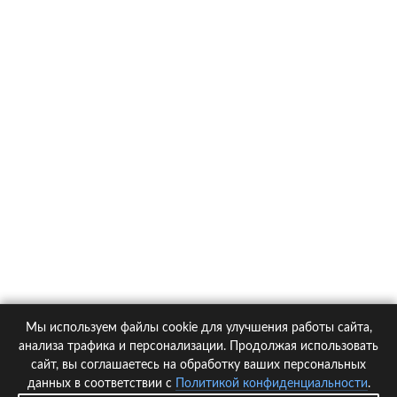
О компании
Контакты
Политика конфиденциальности
Статьи
Автомобили
Страховые компании
Мы используем файлы cookie для улучшения работы сайта,
© 2005-2026 KupiPolis.ru | Наш адрес: 127015 г.Москва, Большая
анализа трафика и персонализации. Продолжая использовать
Новодмитровская ул. 23с6, 4 эт.
сайт, вы соглашаетесь на обработку ваших персональных
данных в соответствии с
Политикой конфиденциальности
.
При использовании материалов гиперссылка на kupipolis.ru обязательна!