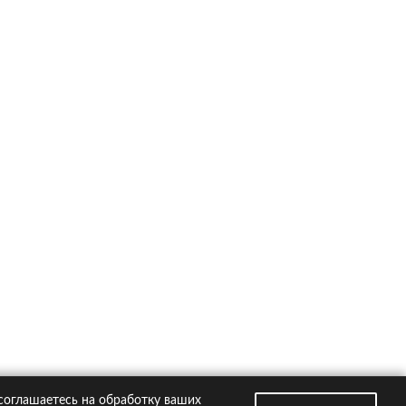
ско на популярные автомобили
Kia Rio
Hyundai Creta
VW Polo
Hyundai Solaris
Toyota RAV4
втомобили
Страховые компании
 соглашаетесь на обработку ваших