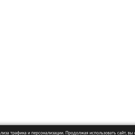
х
Ка
итика конфиденциальности
Статьи
А
Москва, Большая Новодмитровская ул. 23с6, 4 эт.
лиза трафика и персонализации. Продолжая использовать сайт, вы
pipolis.ru обязательна!