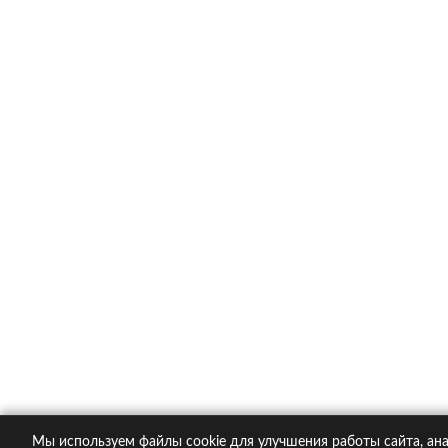
Каско в популярных компания
Ингосстрах
Альфастрахование
Ресо
Ренессанс
Тинькофф страхование
О компании
Контакты
Пол
© 2005-2026 KupiPolis.ru | Наш адрес: 127015 г.
Мы используем файлы cookie для улучшения работы сайта, ана
При использовании материалов гиперссылка на ku