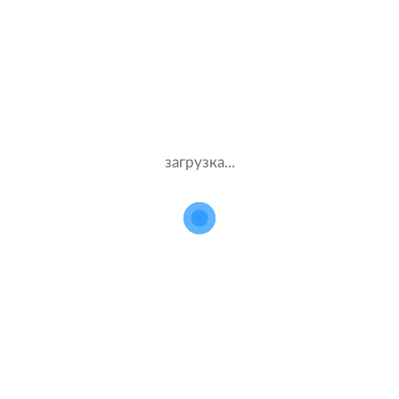
етов стоимости полиса 
для VAZ Largus Cross
Данные
Компания
загрузка...
водителя
и полис
Муж.28 лет
Ингосстрах
Стаж – 8 лет
КАСКО + ОСАГО
Муж.56 лет
Юнити
Стаж – 38 лет
КАСКО + ОСАГО