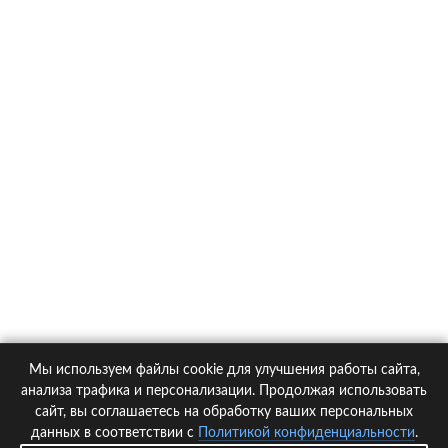
О компании
Контакты
Политика конфиденциальности
Статьи
Автомобили
Страховые компании
Мы используем файлы cookie для улучшения работы сайта,
© 2005-2026 KupiPolis.ru | Наш адрес: 127015 г.Москва, Большая
анализа трафика и персонализации. Продолжая использовать
Новодмитровская ул. 23с6, 4 эт.
сайт, вы соглашаетесь на обработку ваших персональных
данных в соответствии с
Политикой конфиденциальности
.
При использовании материалов гиперссылка на kupipolis.ru обязательна!