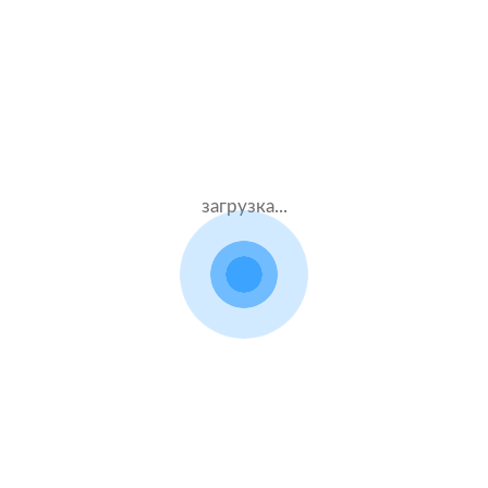
Муж.60 лет
Ресо
Стаж – 42 лет
КАСКО + ОСАГО
90000 ₽
14.09.2021
загрузка...
Volkswagen Touran
2016 г.в. 1.4 л.
Жен.41 лет
ВСК
Стаж – 21 лет
КАСКО + ОСАГО