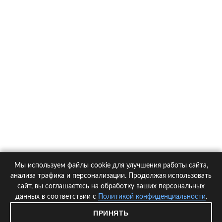
О компании
Контакты
Политика конфиденциальности
Статьи
Автомобили
Страховые компании
Мы используем файлы cookie для улучшения работы сайта,
© 2005-2026 KupiPolis.ru | Наш адрес: 127015 г.Москва, Большая
анализа трафика и персонализации. Продолжая использовать
Новодмитровская ул. 23с6, 4 эт.
сайт, вы соглашаетесь на обработку ваших персональных
данных в соответствии с
Политикой конфиденциальности
.
При использовании материалов гиперссылка на kupipolis.ru обязательна!
ПРИНЯТЬ