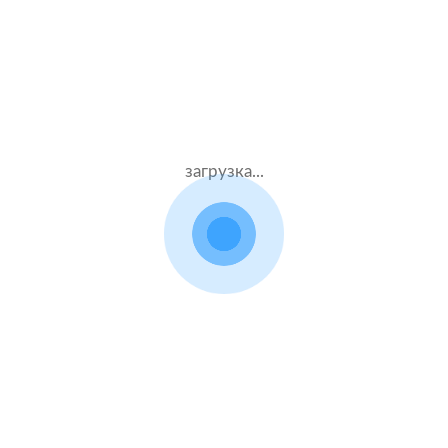
87000 ₽
03.08.2021
загрузка...
Audi A3
2015 г.в. 1.8 л.
Жен.42 лет
Альфастрахование
Стаж – 22 лет
КАСКО