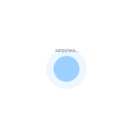
635000 ₽
05.07.2021
загрузка...
Audi S8
2016 г.в. 4.0 л.
Жен.28 лет
ВСК
Стаж – 8 лет
КАСКО