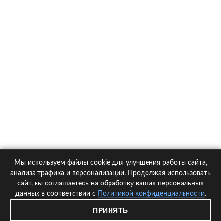
О компании
Контакты
Политика конфиденциальности
Статьи
Автомобили
Страховые компании
Мы используем файлы cookie для улучшения работы сайта,
© 2005-2026 KupiPolis.ru | Наш адрес: 127015 г.Москва, Большая
анализа трафика и персонализации. Продолжая использовать
Новодмитровская ул. 23с6, 4 эт.
сайт, вы соглашаетесь на обработку ваших персональных
данных в соответствии с
Политикой конфиденциальности
.
При использовании материалов гиперссылка на kupipolis.ru обязательна!
ПРИНЯТЬ