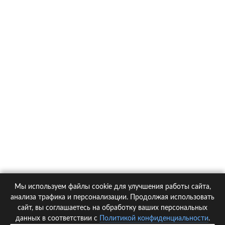
О компании
Контакты
Политика конфиденциальности
Статьи
Автомобили
Страховые компании
Мы используем файлы cookie для улучшения работы сайта,
© 2005-2026 KupiPolis.ru | Наш адрес: 127015 г.Москва, Большая
анализа трафика и персонализации. Продолжая использовать
Новодмитровская ул. 23с6, 4 эт.
сайт, вы соглашаетесь на обработку ваших персональных
данных в соответствии с
Политикой конфиденциальности
.
При использовании материалов гиперссылка на kupipolis.ru обязательна!