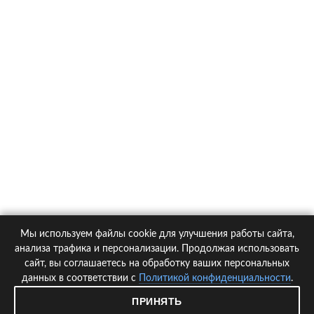
О компании
Контакты
Политика конфиденциальности
Статьи
Автомобили
Страховые компании
Мы используем файлы cookie для улучшения работы сайта,
© 2005-2026 KupiPolis.ru | Наш адрес: 127015 г.Москва, Большая
анализа трафика и персонализации. Продолжая использовать
Новодмитровская ул. 23с6, 4 эт.
сайт, вы соглашаетесь на обработку ваших персональных
данных в соответствии с
Политикой конфиденциальности
.
При использовании материалов гиперссылка на kupipolis.ru обязательна!
ПРИНЯТЬ