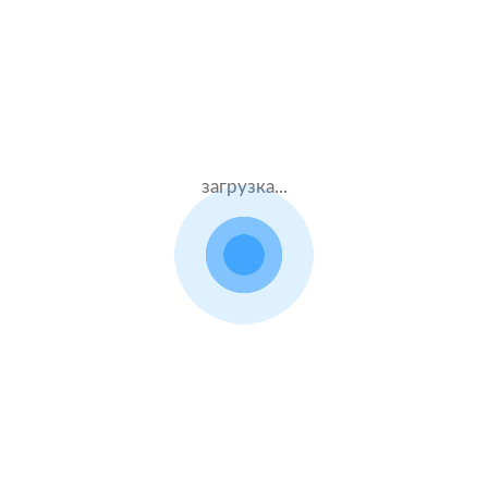
260000 ₽
17.07.2021
загрузка...
BMW 5 Series
2017 г.в. 4.4 л.
Муж.27 лет
Ингосстрах
Стаж – 8 лет
КАСКО