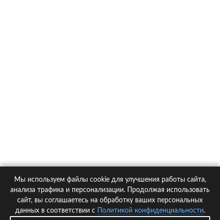
О компании
Контакты
Политика конфиденциальности
Статьи
Автомобили
Страховые компании
Мы используем файлы cookie для улучшения работы сайта,
© 2005-2026 KupiPolis.ru | Наш адрес: 127015 г.Москва, Большая
анализа трафика и персонализации. Продолжая использовать
Новодмитровская ул. 23с6, 4 эт.
сайт, вы соглашаетесь на обработку ваших персональных
данных в соответствии с
Политикой конфиденциальности
.
При использовании материалов гиперссылка на kupipolis.ru обязательна!