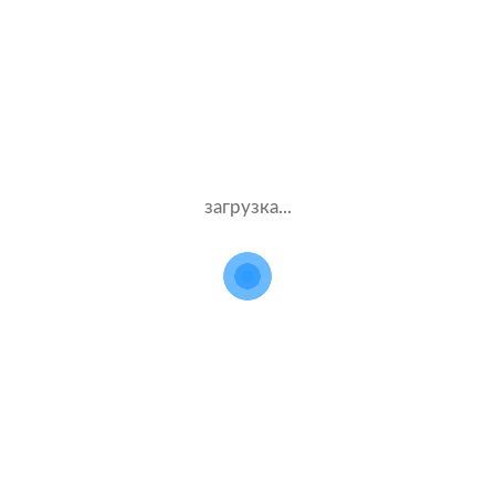
Стаж – 2 лет
КАСКО
50000 ₽
08.07.2021
загрузка...
Citroen DS4
2015 г.в. 1.6 л.
Муж.30 лет
Тинькофф страхование
Стаж – 10 лет
КАСКО