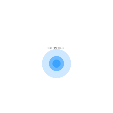
Муж.53 лет
Тинькофф страхование
Стаж – 35 лет
КАСКО
75000 ₽
03.08.2021
загрузка...
Ford C Max
2016 г.в. 1.5 л.
Жен.32 лет
Альфастрахование
Стаж – 14 лет
КАСКО