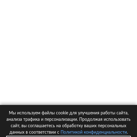
О компании
Контакты
Политика конфиденциальности
Статьи
Автомобили
Страховые компании
Мы используем файлы cookie для улучшения работы сайта,
© 2005-2026 KupiPolis.ru | Наш адрес: 127015 г.Москва, Большая
анализа трафика и персонализации. Продолжая использовать
Новодмитровская ул. 23с6, 4 эт.
сайт, вы соглашаетесь на обработку ваших персональных
данных в соответствии с
Политикой конфиденциальности
.
При использовании материалов гиперссылка на kupipolis.ru обязательна!