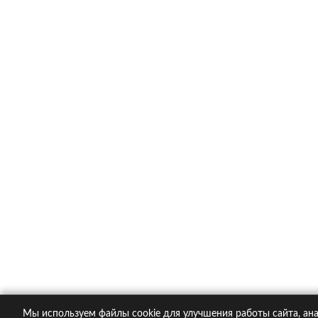
Каско в популярных компания
Ингосстрах
Альфастрахование
Ресо
Ренессанс
Тинькофф страхование
О компании
Контакты
Пол
© 2005-2026 KupiPolis.ru | Наш адрес: 127015 г.
Мы используем файлы cookie для улучшения работы сайта, ана
При использовании материалов гиперссылка на ku