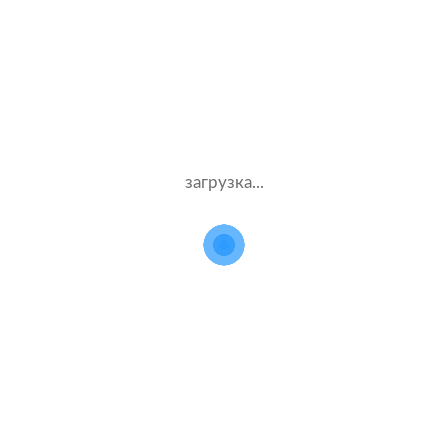
 расчетов стоимости поли
для Ford Kuga
Данные
Компания
загрузка...
водителя
и полис
Жен.29 лет
Тинькофф страхование
Стаж – 10 лет
КАСКО
Муж.37 лет
Согласие
Стаж – 17 лет
КАСКО