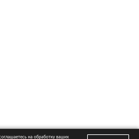
ско на популярные автомобили
Kia Rio
Hyundai Creta
VW Polo
Hyundai Solaris
Toyota RAV4
втомобили
Страховые компании
 соглашаетесь на обработку ваших