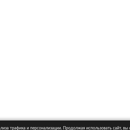
х
Ка
итика конфиденциальности
Статьи
А
Москва, Большая Новодмитровская ул. 23с6, 4 эт.
лиза трафика и персонализации. Продолжая использовать сайт, вы
pipolis.ru обязательна!