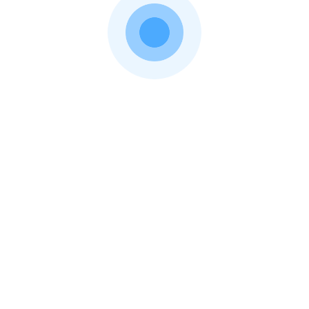
А сколько стоит КАСКО на мой авто?
Volkswagen
Volvo
ГАЗ
УАЗ
Показать расчеты
Каско в популярных компаниях