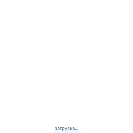
Land Rover
Lexus
Mazda
Mercedes Benz
Mitsubishi
Peugeot
Porsche
Renault
Skoda
загрузка...
Subaru
Suzuki
Toyota