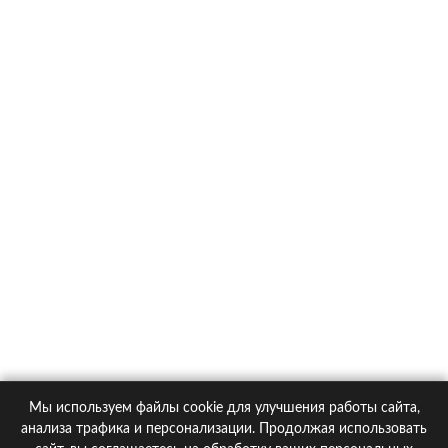
Toyota RAV4
О компании
Контакты
Политика конфиденциальности
Статьи
Автомобили
Страховые компании
Мы используем файлы cookie для улучшения работы сайта,
© 2005-2026 KupiPolis.ru | Наш адрес: 127015 г.Москва, Большая
анализа трафика и персонализации. Продолжая использовать
Новодмитровская ул. 23с6, 4 эт.