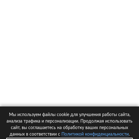
О компании
Контакты
Политика конфиденциальности
Статьи
Автомобили
Страховые компании
Мы используем файлы cookie для улучшения работы сайта,
© 2005-2026 KupiPolis.ru | Наш адрес: 127015 г.Москва, Большая
анализа трафика и персонализации. Продолжая использовать
Новодмитровская ул. 23с6, 4 эт.
сайт, вы соглашаетесь на обработку ваших персональных
данных в соответствии с
Политикой конфиденциальности
.
При использовании материалов гиперссылка на kupipolis.ru обязательна!