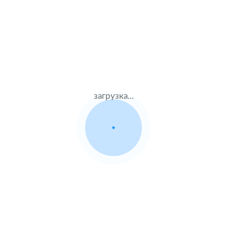
Муж.60 лет
Тинькофф страхование
Стаж – 42 лет
КАСКО
52000 ₽
31.07.2021
загрузка...
Haval H2
2019 г.в. 1.5 л.
Жен.23 лет
Ингосстрах
Стаж – 3 лет
КАСКО