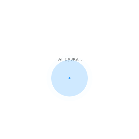
Муж.25 лет
Ресо
Стаж – 5 лет
КАСКО
135000 ₽
08.08.2021
загрузка...
Iveco Daily
2018 г.в. 3.0 л.
Жен.32 лет
ВСК
Стаж – 12 лет
КАСКО