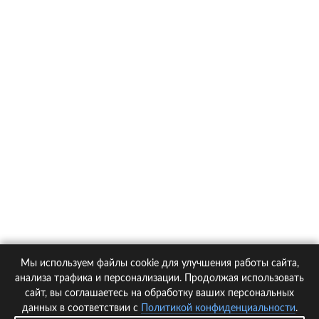
О компании
Контакты
Политика конфиденциальности
Статьи
Автомобили
Страховые компании
Мы используем файлы cookie для улучшения работы сайта,
© 2005-2026 KupiPolis.ru | Наш адрес: 127015 г.Москва, Большая
анализа трафика и персонализации. Продолжая использовать
Новодмитровская ул. 23с6, 4 эт.
сайт, вы соглашаетесь на обработку ваших персональных
данных в соответствии с
Политикой конфиденциальности
.
При использовании материалов гиперссылка на kupipolis.ru обязательна!