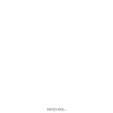
Land Rover
Lexus
Mazda
Mercedes Benz
Mitsubishi
Peugeot
Porsche
Renault
Skoda
загрузка...
Subaru
Suzuki
Toyota