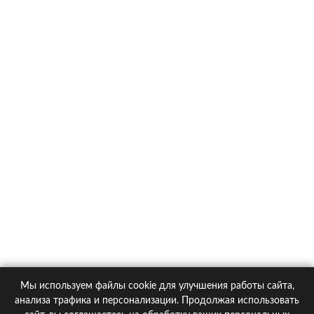
Toyota RAV4
О компании
Контакты
Политика конфиденциальности
Статьи
Автомобили
Страховые компании
Мы используем файлы cookie для улучшения работы сайта,
© 2005-2026 KupiPolis.ru | Наш адрес: 127015 г.Москва, Большая
анализа трафика и персонализации. Продолжая использовать
Новодмитровская ул. 23с6, 4 эт.