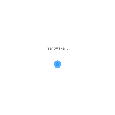
Стаж – 5 лет
КАСКО
170000 ₽
12.08.2021
загрузка...
Lexus UX
2020 г.в. 2.0 л.
Жен.42 лет
Альфастрахование
Стаж – 22 лет
КАСКО