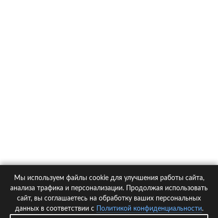
О компании
Контакты
Политика конфиденциальности
Статьи
Автомобили
Страховые компании
Мы используем файлы cookie для улучшения работы сайта,
© 2005-2026 KupiPolis.ru | Наш адрес: 127015 г.Москва, Большая
анализа трафика и персонализации. Продолжая использовать
Новодмитровская ул. 23с6, 4 эт.
сайт, вы соглашаетесь на обработку ваших персональных
данных в соответствии с
Политикой конфиденциальности
.
При использовании материалов гиперссылка на kupipolis.ru обязательна!