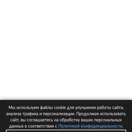
О компании
Контакты
Политика конфиденциальности
Статьи
Автомобили
Страховые компании
Мы используем файлы cookie для улучшения работы сайта,
© 2005-2026 KupiPolis.ru | Наш адрес: 127015 г.Москва, Большая
анализа трафика и персонализации. Продолжая использовать
Новодмитровская ул. 23с6, 4 эт.
сайт, вы соглашаетесь на обработку ваших персональных
данных в соответствии с
Политикой конфиденциальности
.
При использовании материалов гиперссылка на kupipolis.ru обязательна!