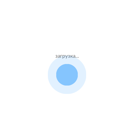
Стаж – 15 лет
КАСКО
230000 ₽
20.08.2021
загрузка...
Mercedes Benz GLC
Coupe
2017 г.в. 2.1 л.
Жен.24 лет
Тинькофф страхование
Стаж – 4 лет
КАСКО