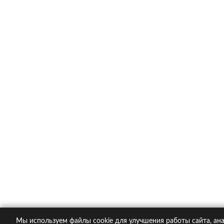
Каско в популярных компания
Ингосстрах
Альфастрахование
Ресо
Ренессанс
Тинькофф страхование
О компании
Контакты
Пол
© 2005-2026 KupiPolis.ru | Наш адрес: 127015 г.
Мы используем файлы cookie для улучшения работы сайта, ана
При использовании материалов гиперссылка на ku