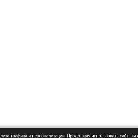
х
Ка
итика конфиденциальности
Статьи
А
Москва, Большая Новодмитровская ул. 23с6, 4 эт.
лиза трафика и персонализации. Продолжая использовать сайт, вы
pipolis.ru обязательна!