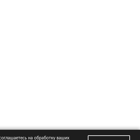
ско на популярные автомобили
Kia Rio
Hyundai Creta
VW Polo
Hyundai Solaris
Toyota RAV4
втомобили
Страховые компании
 соглашаетесь на обработку ваших