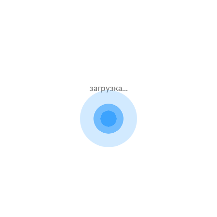
 расчетов стоимости поли
для Mitsubishi Pajero
Данные
Компания
загрузка...
водителя
и полис
Муж.65 лет
ВСК
Стаж – 47 лет
КАСКО
Муж.41 лет
Абсолют
Стаж – 21 лет
КАСКО