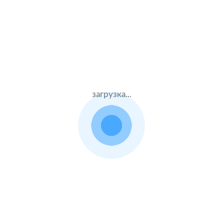
Жен.41 лет
Ресо
Стаж – 21 лет
КАСКО
42000 ₽
16.08.2021
загрузка...
Skoda Fabia
2016 г.в. 1.4 л.
Муж.22 лет
ВСК
Стаж – 4 лет
КАСКО