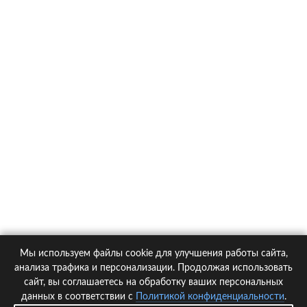
О компании
Контакты
Политика конфиденциальности
Статьи
Автомобили
Страховые компании
Мы используем файлы cookie для улучшения работы сайта,
© 2005-2026 KupiPolis.ru | Наш адрес: 127015 г.Москва, Большая
анализа трафика и персонализации. Продолжая использовать
Новодмитровская ул. 23с6, 4 эт.
сайт, вы соглашаетесь на обработку ваших персональных
данных в соответствии с
Политикой конфиденциальности
.
При использовании материалов гиперссылка на kupipolis.ru обязательна!