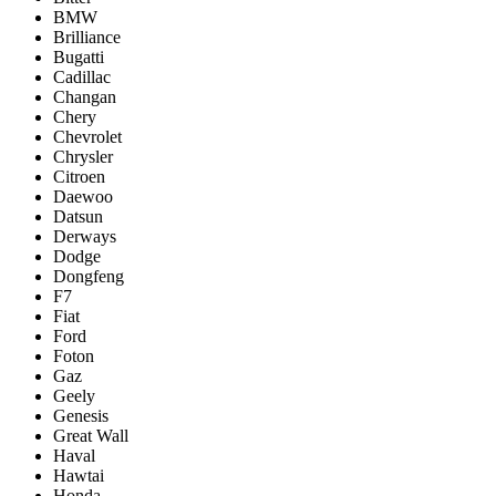
BMW
Brilliance
Bugatti
Cadillac
Changan
Chery
Chevrolet
Chrysler
Citroen
Daewoo
Datsun
Derways
Dodge
Dongfeng
F7
Fiat
Ford
Foton
Gaz
Geely
Genesis
Great Wall
Haval
Hawtai
Honda