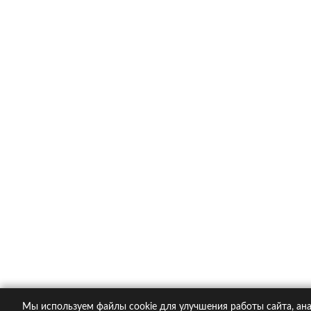
Каско в популярных компания
Ингосстрах
Альфастрахование
Ресо
Ренессанс
Тинькофф страхование
О компании
Контакты
Пол
© 2005-2026 KupiPolis.ru | Наш адрес: 127015 г.
Мы используем файлы cookie для улучшения работы сайта, ана
При использовании материалов гиперссылка на ku