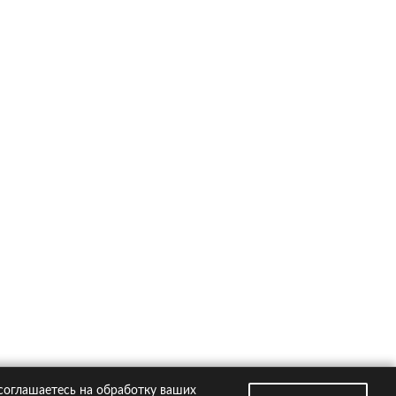
ско на популярные автомобили
Kia Rio
Hyundai Creta
VW Polo
Hyundai Solaris
Toyota RAV4
втомобили
Страховые компании
 соглашаетесь на обработку ваших