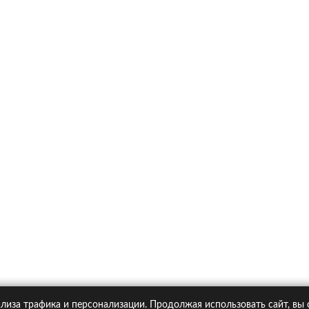
х
Ка
итика конфиденциальности
Статьи
А
Москва, Большая Новодмитровская ул. 23с6, 4 эт.
лиза трафика и персонализации. Продолжая использовать сайт, вы
pipolis.ru обязательна!