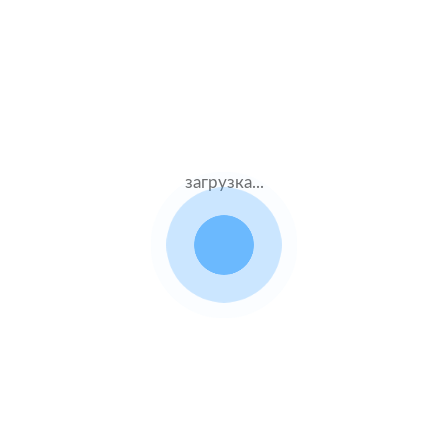
 расчетов стоимости поли
для Toyota Fortuner
Данные
Компания
загрузка...
водителя
и полис
Муж.46 лет
Альфастрахование
Стаж – 26 лет
КАСКО
Муж.60 лет
Уралсиб
Стаж – 42 лет
КАСКО